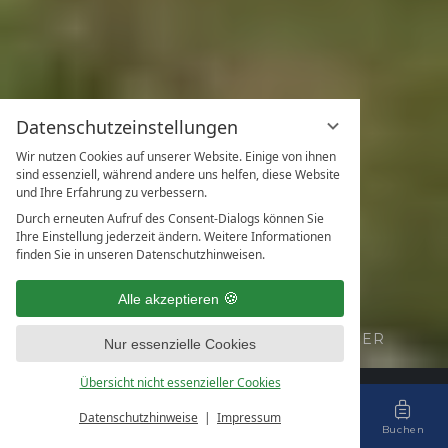
Datenschutzeinstellungen
Wir nutzen Cookies auf unserer Website. Einige von ihnen
sind essenziell, während andere uns helfen, diese Website
und Ihre Erfahrung zu verbessern.
Durch erneuten Aufruf des Consent-Dialogs können Sie
Ihre Einstellung jederzeit ändern. Weitere Informationen
finden Sie in unseren Datenschutzhinweisen.
Alle akzeptieren
U
R
L
A
U
B
S
T
R
Ä
U
M
E
A
U
F
D
E
M
W
A
S
S
E
R
Nur essenzielle Cookies
Übersicht nicht essenzieller Cookies
Aktuelle Informationen
Datenschutzhinweise
Impressum
Menü
Gutscheine
Tisch
Anfragen
Buchen