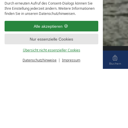
Durch erneuten Aufruf des Consent-Dialogs können Sie
Ihre Einstellung jederzeit ändern. Weitere Informationen
finden Sie in unseren Datenschutzhinweisen.
Alle akzeptieren
Nur essenzielle Cookies
Übersicht nicht essenzieller Cookies
Aktuelle Informationen
Datenschutzhinweise
Impressum
Menü
Gutscheine
Tisch
Anfragen
Buchen
Floating Houses
FLOAT 105 HERO
Schwimmendes Haus - 105 qm, 6 Personen, 3 SZ
ZIMMERGRÖSSE
105
m²